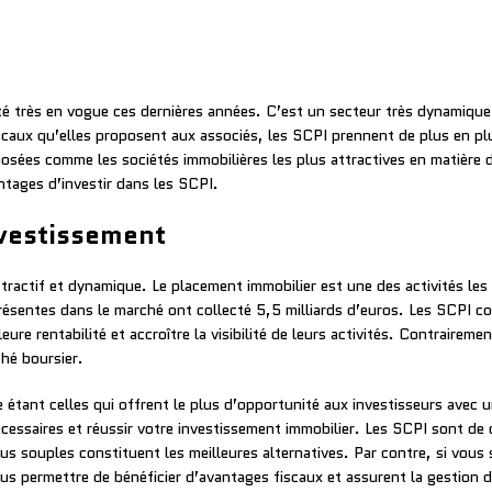
té très en vogue ces dernières années. C’est un secteur très dynamique 
scaux qu’elles proposent aux associés, les SCPI prennent de plus en p
posées comme les sociétés immobilières les plus attractives en matière 
antages d’investir dans les SCPI.
investissement
ttractif et dynamique. Le placement immobilier est une des activités les
résentes dans le marché ont collecté 5,5 milliards d’euros. Les SCPI co
eure rentabilité et accroître la visibilité de leurs activités. Contrairem
ché boursier.
étant celles qui offrent le plus d’opportunité aux investisseurs avec 
écessaires et réussir votre investissement immobilier. Les SCPI sont de
lus souples constituent les meilleures alternatives. Par contre, si vous
us permettre de bénéficier d’avantages fiscaux et assurent la gestion 