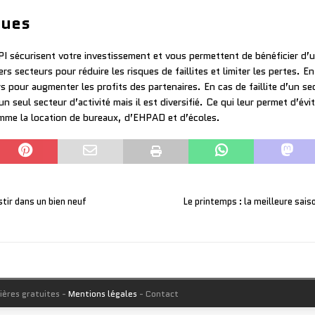
ques
PI sécurisent votre investissement et vous permettent de bénéficier d’
rs secteurs pour réduire les risques de faillites et limiter les pertes. En
urs pour augmenter les profits des partenaires. En cas de faillite d’un s
n seul secteur d’activité mais il est diversifié. Ce qui leur permet d’évi
 comme la location de bureaux, d’EHPAD et d’écoles.
stir dans un bien neuf
Le printemps : la meilleure sais
ières gratuites -
Mentions légales
- Contact