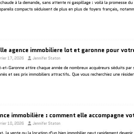
 chaude à la demande, sans attente ni gaspillage : voilà la promesse d
ppareils compacts séduisent de plus en plus de foyers français, nota
lle agence immobiliere lot et garonne pour votr
vrier 17, 2026
Jennifer Staton
t-et-Garonne attire chaque année de nombreux acquéreurs séduits par s
nnés et ses prix immobiliers attractifs. Que vous recherchiez une résid
nce immobilière : comment elle accompagne votr
vrier 10, 2026
Jennifer Staton
at, la vente ou la location d’un bien immobilier peut rapidement deveni