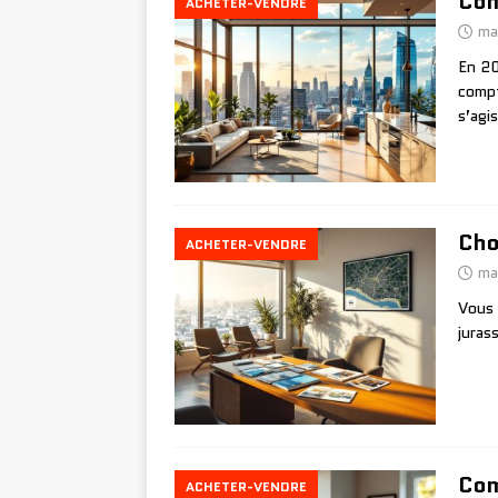
Com
ACHETER-VENDRE
ma
En 20
compt
s’agi
Cho
ACHETER-VENDRE
ma
Vous 
juras
Com
ACHETER-VENDRE