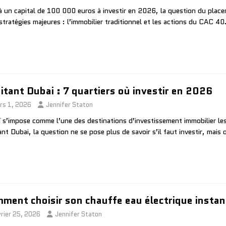
à un capital de 100 000 euros à investir en 2026, la question du placem
stratégies majeures : l’immobilier traditionnel et les actions du CAC 4
itant Dubai : 7 quartiers où investir en 2026
rs 1, 2026
Jennifer Staton
 s’impose comme l’une des destinations d’investissement immobilier l
ant Dubai, la question ne se pose plus de savoir s’il faut investir, mai
ment choisir son chauffe eau électrique insta
vrier 25, 2026
Jennifer Staton