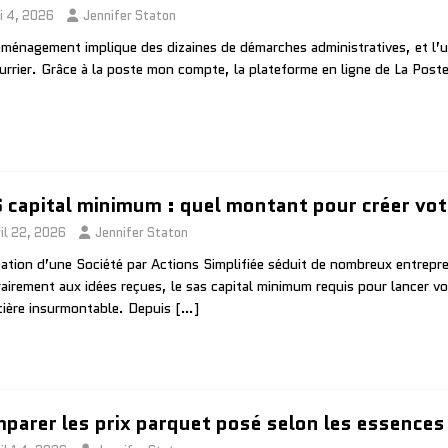
i 4, 2026
Jennifer Staton
ménagement implique des dizaines de démarches administratives, et l’une
urrier. Grâce à la poste mon compte, la plateforme en ligne de La Post
 capital minimum : quel montant pour créer vot
il 22, 2026
Jennifer Staton
éation d’une Société par Actions Simplifiée séduit de nombreux entrepr
airement aux idées reçues, le sas capital minimum requis pour lancer vo
cière insurmontable. Depuis
[…]
parer les prix parquet posé selon les essences