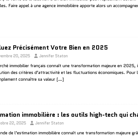
ciles. Faire appel à une agence immobilière apporte alors un accompagne
luez Précisément Votre Bien en 2025
vembre 20, 2025
Jennifer Staton
rché immobilier français connaît une transformation majeure en 2025, i
lution des critères d’attractivité et les fluctuations économiques. Pour 
mplement connaître sa valeur
[…]
imation immobilière : les outils high-tech qui c
tobre 22, 2025
Jennifer Staton
nde de l’estimation immobilière connaît une transformation majeure grâ