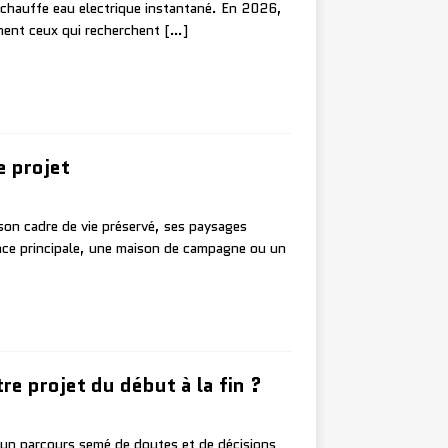
u chauffe eau electrique instantané. En 2026,
mment ceux qui recherchent
[…]
e projet
on cadre de vie préservé, ses paysages
ence principale, une maison de campagne ou un
e projet du début à la fin ?
r un parcours semé de doutes et de décisions