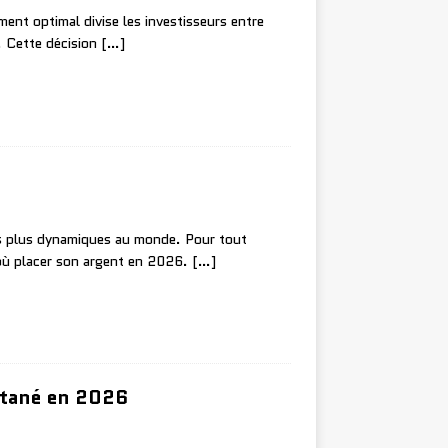
ent optimal divise les investisseurs entre
0. Cette décision
[…]
es plus dynamiques au monde. Pour tout
s où placer son argent en 2026.
[…]
ntané en 2026