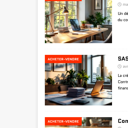
ma
Un dé
du co
SAS
ACHETER-VENDRE
avr
La cr
Contr
finan
Com
ACHETER-VENDRE