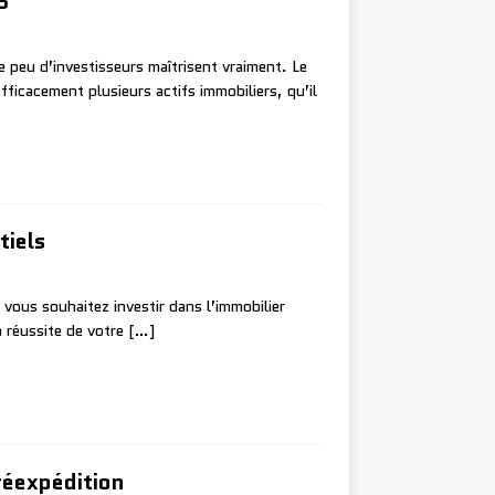
6
 peu d’investisseurs maîtrisent vraiment. Le
ficacement plusieurs actifs immobiliers, qu’il
tiels
ous souhaitez investir dans l’immobilier
a réussite de votre
[…]
réexpédition