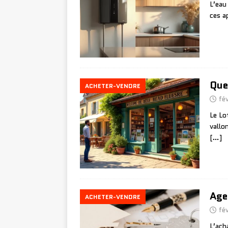
L’eau
ces a
Que
ACHETER-VENDRE
fé
Le Lo
vallo
[…]
Age
ACHETER-VENDRE
fé
L’ach