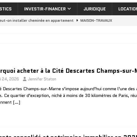
STICS
INVESTIR-FINANCER
JURIDIQUE
LOCATIO
eut-on installer cheminée en appartement
MAISON-TRAVAUX
uelle aide isolation extérieur pour vos travaux de rénovation
nvestir dans un appartement a vendre dubai : rentabilité réelle
rquoi acheter à la Cité Descartes Champs-sur
cheter appartement Dubai : 7 quartiers où investir en 2026
i 24, 2026
Jennifer Staton
té Descartes Champs-sur-Marne s’impose aujourd’hui comme l’une des ad
nt de dilatation : 5 erreurs à éviter en construction
MAISON-
. Ce quartier d’exception, niché à moins de 30 kilomètres de Paris, réu
ennent
[…]