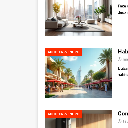
Face 
deux 
Hab
ACHETER-VENDRE
ma
Dubaï
habit
Com
ACHETER-VENDRE
fé