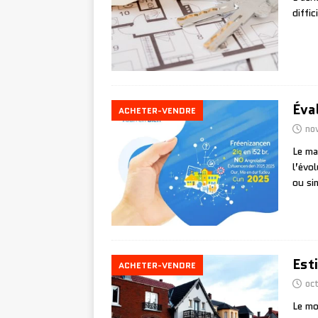
diffi
Éva
ACHETER-VENDRE
no
Le ma
l’évo
ou si
Est
ACHETER-VENDRE
oc
Le mo