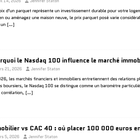
ril 14, 2026
Jennifer Staton
oix d’un parquet représente un investissement durable pour votre log
ien ou aménagez une maison neuve, le prix parquet posé varie considéra
e un
[…]
rquoi le Nasdaq 100 influence le marché immob
rs 21, 2026
Jennifer Staton
26, les marchés financiers et immobiliers entretiennent des relations 
es boursiers, le Nasdaq 100 se distingue comme un baromètre particulièr
 corrélation,
[…]
obilier vs CAC 40 : où placer 100 000 euros 
rs 5, 2026
Jennifer Staton