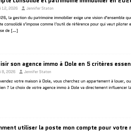
pte consolidé et patrimoine immobilier en 202
i 12, 2026
Jennifer Staton
26, la gestion du patrimoine immobilier exige une vision d’ensemble que
e consolidé s’impose comme l’outil de référence pour qui veut piloter ef
sse de
[…]
isir son agence immo à Dole en 5 critères essen
i 8, 2026
Jennifer Staton
vendez votre maison à Dole, vous cherchez un appartement à louer, ou v
sien ? Le choix de votre agence immo à Dole va directement influencer l
ment utiliser la poste mon compte pour votre 