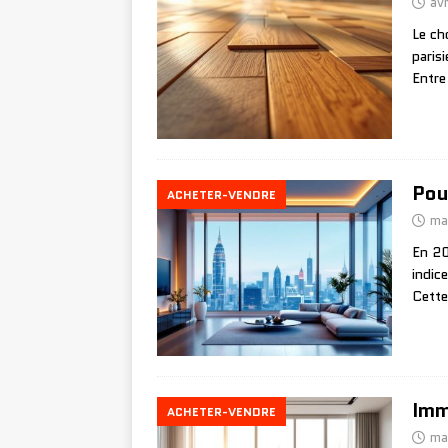
av
Le ch
paris
Entr
Pou
ACHETER-VENDRE
ma
En 20
indic
Cette
Imm
ACHETER-VENDRE
ma