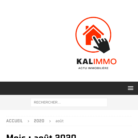
ACCUEIL
2020
août
Mois :
août 2020