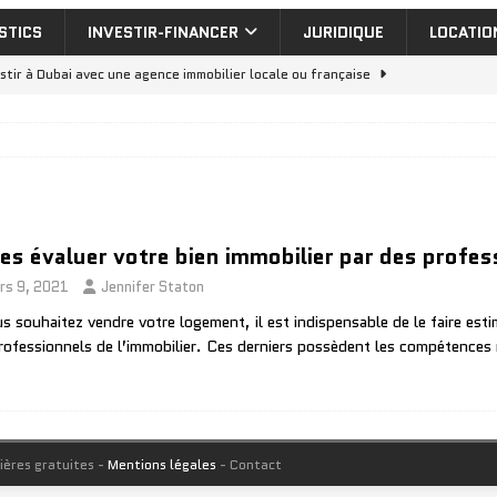
STICS
INVESTIR-FINANCER
JURIDIQUE
LOCATIO
stir à Dubai avec une agence immobilier locale ou française
nt de dilatation : 5 erreurs à éviter en construction
MAISON-
eut-on installer cheminée en appartement
MAISON-TRAVAUX
uelle aide isolation extérieur pour vos travaux de rénovation
tes évaluer votre bien immobilier par des profe
nvestir dans un appartement a vendre dubai : rentabilité réelle
rs 9, 2021
Jennifer Staton
us souhaitez vendre votre logement, il est indispensable de le faire esti
rofessionnels de l’immobilier. Ces derniers possèdent les compétences 
ières gratuites -
Mentions légales
- Contact