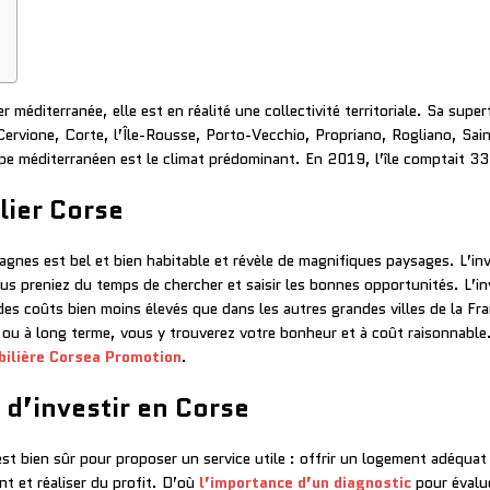
r méditerranée, elle est en réalité une collectivité territoriale. Sa supe
, Cervione, Corte, l’Île-Rousse, Porto-Vecchio, Propriano, Rogliano, Sai
pe méditerranéen est le climat prédominant. En 2019, l’île comptait 3
ier Corse
agnes est bel et bien habitable et révèle de magnifiques paysages. L’in
us preniez du temps de chercher et saisir les bonnes opportunités. L’inv
 des coûts bien moins élevés que dans les autres grandes villes de la Fr
 ou à long terme, vous y trouverez votre bonheur et à coût raisonnable.
bilière Corsea Promotion
.
t d’investir en Corse
’est bien sûr pour proposer un service utile : offrir un logement adéqu
nt et réaliser du profit. D’où
l’importance d’un diagnostic
pour évalu