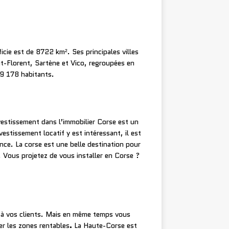
rficie est de 8722 km². Ses principales villes
nt-Florent, Sartène et Vico, regroupées en
39 178 habitants.
vestissement dans l’immobilier Corse est un
estissement locatif y est intéressant, il est
ance. La corse est une belle destination pour
 Vous projetez de vous installer en Corse ?
at à vos clients. Mais en même temps vous
er les zones rentables
.
La Haute-Corse est