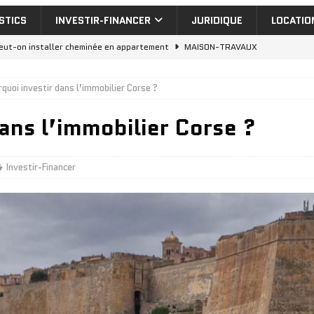
STICS
INVESTIR-FINANCER
JURIDIQUE
LOCATIO
eut-on installer cheminée en appartement
MAISON-TRAVAUX
uelle aide isolation extérieur pour vos travaux de rénovation
quoi investir dans l’immobilier Corse ?
ans l’immobilier Corse ?
nvestir dans un appartement a vendre dubai : rentabilité réelle
cheter appartement Dubai : 7 quartiers où investir en 2026
Investir-Financer
nt de dilatation : 5 erreurs à éviter en construction
MAISON-