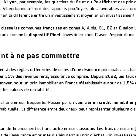
s. À
Lyon
, par exemple, les quartiers du 6e et du 2e affichent des prix 
de Villeurbanne offrent des rapports prix/loyers plus favorables avec u
 fait la différence entre un investissement moyen et un investissement
classe les communes françaises en zones A, A bis, B1, B2 et C selon l
fiscaux comme le
dispositif Pinel
. Investir en zone C avec l’espoir d’un
.
ent à ne pas commettre
it à des règles différentes de celles d’une résidence principale. Les ba
er 35% des revenus nets, assurance comprise. Depuis 2022, les taux d
moyen pour un prêt immobilier en France s’établissait autour de
1,5%
e
 les calculs de rentabilité.
est une erreur fréquente. Passer par un
courtier en crédit immobilier
p
e habituelle. La différence entre deux taux peut représenter plusieurs diz
an de financement est une autre erreur classique. Les frais de notaire (
 coût de l’assurance emprunteur s’ajoutent au prix d’achat. Un investis