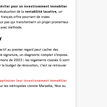
 éviter pour un investissement immobilier
évaluation de la
rentabilité locative
, un
français offre pourtant de vraies
faux pas qui transforment un projet prometteur
r avec méthode.
r
actif au premier regard peut cacher des
ute signature, un diagnostic complet s’impose.
tations de 2023 : les logements classés G sont
r le budget de rénovation, c’est se retrouver
à optimiser leur investissement immobilier
sur les métropoles comme Marseille, Nice ou