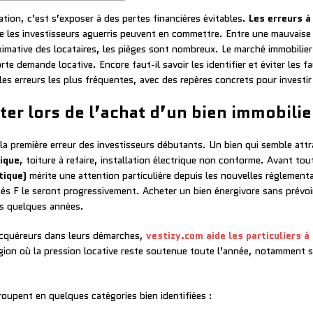
ation, c’est s’exposer à des pertes financières évitables.
Les erreurs à
 les investisseurs aguerris peuvent en commettre. Entre une mauvaise 
imative des locataires, les pièges sont nombreux. Le marché immobilier 
e demande locative. Encore faut-il savoir les identifier et éviter les 
les erreurs les plus fréquentes, avec des repères concrets pour investi
ter lors de l’achat d’un bien immobilie
la première erreur des investisseurs débutants. Un bien qui semble attr
ique
, toiture à refaire, installation électrique non conforme. Avant to
tique)
mérite une attention particulière depuis les nouvelles réglemen
ssés F le seront progressivement. Acheter un bien énergivore sans prévoi
ns quelques années.
acquéreurs dans leurs démarches,
vestizy.com aide les particuliers 
égion où la pression locative reste soutenue toute l’année, notamment 
roupent en quelques catégories bien identifiées :