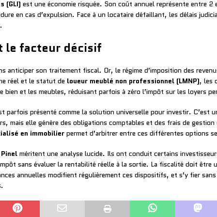
s (GLI)
est une économie risquée. Son coût annuel représente entre 2 e
dure en cas d’expulsion. Face à un locataire défaillant, les délais judi
.
 le facteur décisif
 anticiper son traitement fiscal. Or, le régime d’imposition des revenus
ime réel et le statut de
loueur meublé non professionnel (LMNP)
, les
ien et les meubles, réduisant parfois à zéro l’impôt sur les loyers p
t parfois présenté comme la solution universelle pour investir. C’est un
rs, mais elle génère des obligations comptables et des frais de gestion 
alisé en immobilier
permet d’arbitrer entre ces différentes options sel
 Pinel
méritent une analyse lucide. Ils ont conduit certains investisseu
pôt sans évaluer la rentabilité réelle à la sortie. La fiscalité doit être
nces annuelles modifient régulièrement ces dispositifs, et s’y fier sans
s.