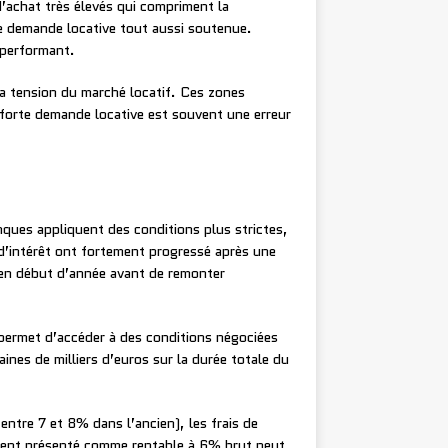
d’achat très élevés qui compriment la
ne demande locative tout aussi soutenue.
 performant.
a tension du marché locatif. Ces zones
e forte demande locative est souvent une erreur
nques appliquent des conditions plus strictes,
’intérêt ont fortement progressé après une
n début d’année avant de remonter
ermet d’accéder à des conditions négociées
aines de milliers d’euros sur la durée totale du
entre 7 et 8% dans l’ancien), les frais de
sement présenté comme rentable à 6% brut peut