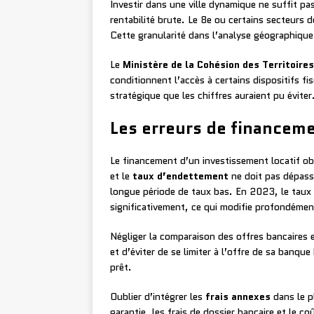
Investir dans une ville dynamique ne suffit pa
rentabilité brute. Le 8e ou certains secteurs 
Cette granularité dans l’analyse géographique
Le
Ministère de la Cohésion des Territoires
conditionnent l’accès à certains dispositifs 
stratégique que les chiffres auraient pu éviter
Les erreurs de financem
Le financement d’un investissement locatif obé
et le
taux d’endettement
ne doit pas dépass
longue période de taux bas. En 2023, le taux 
significativement, ce qui modifie profondément
Négliger la comparaison des offres bancaires 
et d’éviter de se limiter à l’offre de sa banqu
prêt.
Oublier d’intégrer les
frais annexes
dans le pl
garantie, les frais de dossier bancaire et le