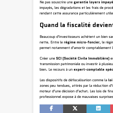
Ne pas souscrire une
garantie loyers impayé
impayés, les dégradations et les frais de procé
rendant cette assurance particulièrement utile
Quand la fiscalité devient
Beaucoup d’investisseurs achètent un bien sans
nette. Entre le
régime micro-foncier
, le rég
permet notamment d’amortir comptablement le b
Créer une
SCI (Société Civile Immobilière)
es
transmission patrimoniale ou investir à plusieu
bien. Le recours à un
expert-comptable spéci
Les dispositifs de défiscalisation comme la
loi
zones peu tendues, attirés par la réduction d’im
moteur d’une décision d’achat. Les lois de fina
professionnel expose à de mauvaises surprise