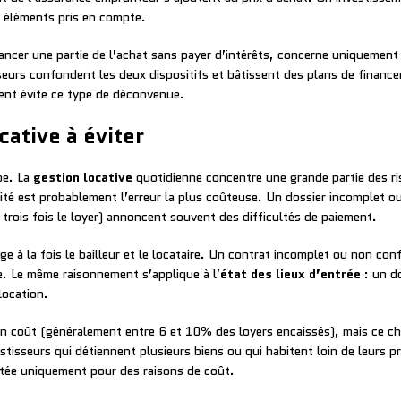
 éléments pris en compte.
nancer une partie de l’achat sans payer d’intérêts, concerne uniquement 
seurs confondent les deux dispositifs et bâtissent des plans de financemen
ent évite ce type de déconvenue.
cative à éviter
pe. La
gestion locative
quotidienne concentre une grande partie des ri
ilité est probablement l’erreur la plus coûteuse. Un dossier incomplet o
trois fois le loyer) annoncent souvent des difficultés de paiement.
e à la fois le bailleur et le locataire. Un contrat incomplet ou non con
ge. Le même raisonnement s’applique à l’
état des lieux d’entrée
: un d
location.
n coût (généralement entre 6 et 10% des loyers encaissés), mais ce choi
estisseurs qui détiennent plusieurs biens ou qui habitent loin de leurs p
rtée uniquement pour des raisons de coût.