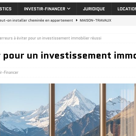
STICS
INVESTIR-FINANCER
JURIDIQUE
LOCATIO
eut-on installer cheminée en appartement
MAISON-TRAVAUX
uelle aide isolation extérieur pour vos travaux de rénovation
erreurs à éviter pour un investissement immobilier réussi
r pour un investissement immo
nvestir dans un appartement a vendre dubai : rentabilité réelle
cheter appartement Dubai : 7 quartiers où investir en 2026
ir-Financer
nt de dilatation : 5 erreurs à éviter en construction
MAISON-