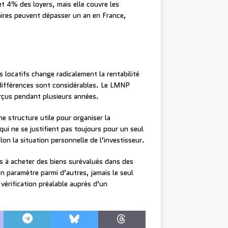
t 4% des loyers, mais elle couvre les
ciaires peuvent dépasser un an en France,
 locatifs change radicalement la rentabilité
 différences sont considérables. Le LMNP
erçus pendant plusieurs années.
e structure utile pour organiser la
qui ne se justifient pas toujours pour un seul
on la situation personnelle de l’investisseur.
rs à acheter des biens surévalués dans des
 un paramètre parmi d’autres, jamais le seul
 vérification préalable auprès d’un