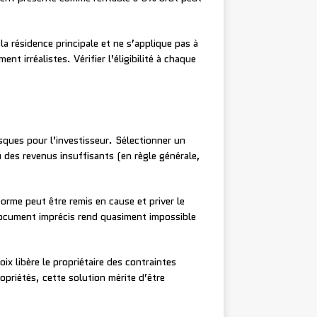
la résidence principale et ne s’applique pas à
t irréalistes. Vérifier l’éligibilité à chaque
sques pour l’investisseur. Sélectionner un
u des revenus insuffisants (en règle générale,
forme peut être remis en cause et priver le
ocument imprécis rend quasiment impossible
x libère le propriétaire des contraintes
ropriétés, cette solution mérite d’être