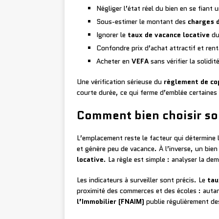
Négliger l’état réel du bien en se fian
Sous-estimer le montant des
charges d
Ignorer le
taux de vacance locative
du
Confondre prix d’achat attractif et renta
Acheter en
VEFA
sans vérifier la solidit
Une vérification sérieuse du
règlement de co
courte durée, ce qui ferme d’emblée certaines 
Comment bien choisir so
L’emplacement reste le facteur qui détermine l
et génère peu de vacance. À l’inverse, un bie
locative
. La règle est simple : analyser la de
Les indicateurs à surveiller sont précis. Le
tau
proximité des commerces et des écoles : autant
l’Immobilier (FNAIM)
publie régulièrement des