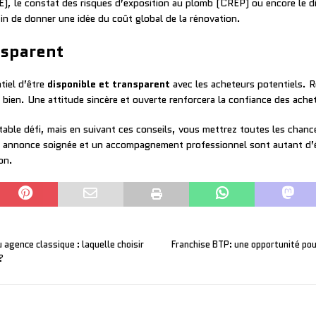
), le constat des risques d’exposition au plomb (CREP) ou encore le d
afin de donner une idée du coût global de la rénovation.
nsparent
tiel d’être
disponible et transparent
avec les acheteurs potentiels. 
 bien. Une attitude sincère et ouverte renforcera la confiance des achete
able défi, mais en suivant ces conseils, vous mettrez toutes les chanc
 annonce soignée et un accompagnement professionnel sont autant d’é
on.
 agence classique : laquelle choisir
Franchise BTP: une opportunité pou
?