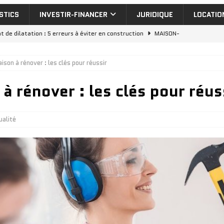
STICS
INVESTIR-FINANCER
JURIDIQUE
LOCATIO
nt de dilatation : 5 erreurs à éviter en construction
MAISON-
son à rénover : les clés pour réussir
eut-on installer cheminée en appartement
MAISON-TRAVAUX
 rénover : les clés pour réus
uelle aide isolation extérieur pour vos travaux de rénovation
nvestir dans un appartement a vendre dubai : rentabilité réelle
ualité
stir à Dubai avec une agence immobilier locale ou française