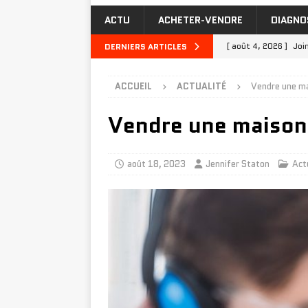
ACTU
ACHETER-VENDRE
DIAGNO
[ août 4, 2026 ]
Joi
DERNIERS ARTICLES
TRAVAUX
ACCUEIL
ACTUALITÉ
Vendre une mai
[ juillet 31, 2026 ]
P
Vendre une maison à
[ juillet 27, 2026 ]
Q
MAISON-TRAVAUX
[ juillet 23, 2026 ]
I
août 18, 2023
Jennifer Staton
Act
INVESTIR-FINANCER
[ août 8, 2026 ]
Inve
INVESTIR-FINANCER