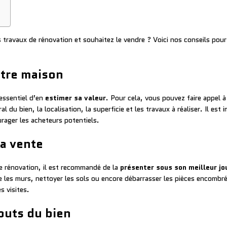
 travaux de rénovation et souhaitez le vendre ? Voici nos conseils pou
otre maison
 essentiel d’en
estimer sa valeur
. Pour cela, vous pouvez faire appel à 
 du bien, la localisation, la superficie et les travaux à réaliser. Il est 
rager les acheteurs potentiels.
la vente
e rénovation, il est recommandé de la
présenter sous son meilleur jo
 les murs, nettoyer les sols ou encore débarrasser les pièces encombr
s visites.
touts du bien