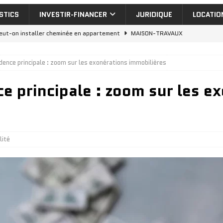
STICS
INVESTIR-FINANCER
JURIDIQUE
LOCATIO
eut-on installer cheminée en appartement
MAISON-TRAVAUX
uelle aide isolation extérieur pour vos travaux de rénovation
dence principale : zoom sur les exonérations immobilières
e principale : zoom sur les e
nvestir dans un appartement a vendre dubai : rentabilité réelle
cheter appartement Dubai : 7 quartiers où investir en 2026
lité
nt de dilatation : 5 erreurs à éviter en construction
MAISON-