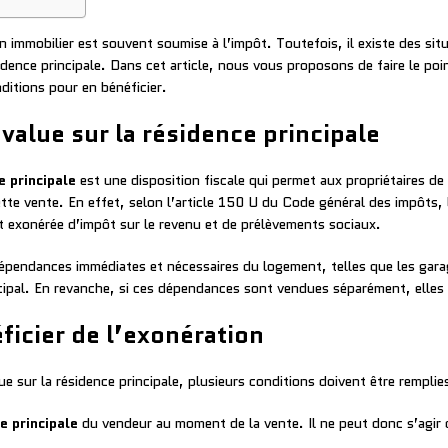
ien immobilier est souvent soumise à l’impôt. Toutefois, il existe des si
ence principale. Dans cet article, nous vous proposons de faire le point
nditions pour en bénéficier.
value sur la résidence principale
e principale
est une disposition fiscale qui permet aux propriétaires de
cette vente. En effet, selon l’article 150 U du Code général des impôts,
t exonérée d’impôt sur le revenu et de prélèvements sociaux.
pendances immédiates et nécessaires du logement, telles que les garag
pal. En revanche, si ces dépendances sont vendues séparément, elles n
ficier de l’exonération
ue sur la résidence principale, plusieurs conditions doivent être remplies
e principale
du vendeur au moment de la vente. Il ne peut donc s’agir 