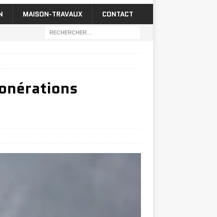
N
MAISON-TRAVAUX
CONTACT
xonérations