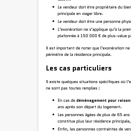
Le vendeur doit être propriétaire du bi
principale en viager libre.
Le vendeur doit être une personne physi
L’exonération ne s’applique qu’à la prem
plafonnée à 150 000 € de plus-value pa
Il est important de noter que l’exonération ne 
périmètre de la résidence principale.
Les cas particuliers
Il existe quelques situations spécifiques où l
ne sont pas toutes remplies :
En cas de
déménagement pour raisons
ans après son départ du logement.
Les personnes âgées de plus de 65 ans o
constitue plus leur résidence principale
Enfin, les personnes contraintes de ven