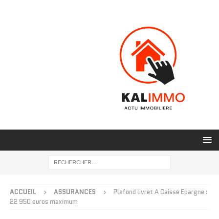
ACCUEIL
ASSURANCES
Plafond livret A Caisse Epargne :
22 950 euros maximum