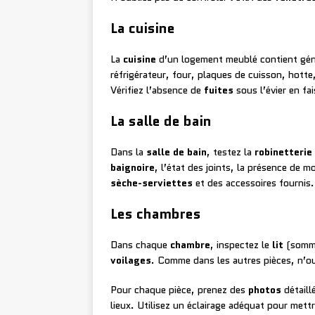
La cuisine
La
cuisine
d’un logement meublé contient gén
réfrigérateur, four, plaques de cuisson, hott
Vérifiez l’absence de
fuites
sous l’évier en fa
La salle de bain
Dans la
salle de bain
, testez la
robinetterie
baignoire
, l’état des joints, la présence de m
sèche-serviettes
et des accessoires fournis.
Les chambres
Dans chaque
chambre
, inspectez le
lit
(sommi
voilages
. Comme dans les autres pièces, n’ou
Pour chaque pièce, prenez des
photos
détaill
lieux. Utilisez un éclairage adéquat pour mett