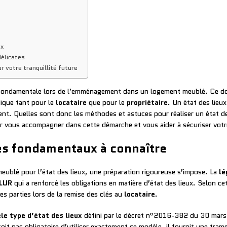
ux
délicates
ur votre tranquillité future
e fondamentale lors de l’emménagement dans un logement meublé. Ce do
dique tant pour le
locataire
que pour le
propriétaire
. Un état des lieux
ent. Quelles sont donc les méthodes et astuces pour réaliser un état de
 vous accompagner dans cette démarche et vous aider à sécuriser votr
les fondamentaux à connaître
eublé pour l’état des lieux, une préparation rigoureuse s’impose. La
lé
ALUR
qui a renforcé les obligations en matière d’état des lieux. Selon cet
es parties lors de la remise des clés au
locataire
.
le type d’état des lieux
défini par le décret n°2016-382 du 30 mars
 soit pas obligatoire d’utiliser exactement ce modèle, il fournit une tr