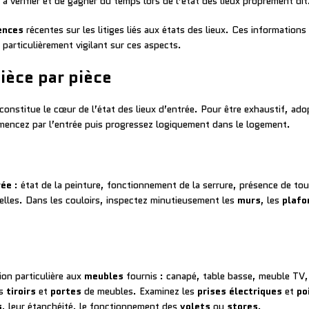
à vérifier et de gagner du temps lors de l’état des lieux proprement dit
ences
récentes sur les litiges liés aux états des lieux. Ces information
particulièrement vigilant sur ces aspects.
ièce par pièce
onstitue le cœur de l’état des lieux d’entrée. Pour être exhaustif, a
encez par l’entrée puis progressez logiquement dans le logement.
rée
: état de la peinture, fonctionnement de la serrure, présence de tous
elles. Dans les couloirs, inspectez minutieusement les
murs
, les
plafo
ion particulière aux
meubles
fournis : canapé, table basse, meuble TV, 
es
tiroirs
et
portes
de meubles. Examinez les
prises électriques
et
po
s
, leur étanchéité, le fonctionnement des
volets
ou
stores
.