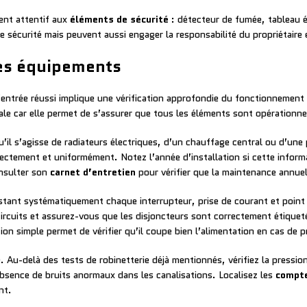
ent attentif aux
éléments de sécurité
: détecteur de fumée, tableau é
e sécurité mais peuvent aussi engager la responsabilité du propriétaire
des équipements
 d’entrée réussi implique une vérification approfondie du fonctionnemen
 car elle permet de s’assurer que tous les éléments sont opérationnel
u’il s’agisse de radiateurs électriques, d’un chauffage central ou d’un
rrectement et uniformément. Notez l’année d’installation si cette inform
nsulter son
carnet d’entretien
pour vérifier que la maintenance annuell
stant systématiquement chaque interrupteur, prise de courant et point
s circuits et assurez-vous que les disjoncteurs sont correctement étique
on simple permet de vérifier qu’il coupe bien l’alimentation en cas de 
. Au-delà des tests de robinetterie déjà mentionnés, vérifiez la pressio
absence de bruits anormaux dans les canalisations. Localisez les
compte
nt.