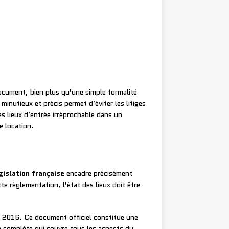
cument, bien plus qu’une simple formalité
 minutieux et précis permet d’éviter les litiges
s lieux d’entrée irréprochable dans un
e location.
gislation française
encadre précisément
te réglementation, l’état des lieux doit être
 2016. Ce document officiel constitue une
ame complète qui couvre tous les aspects du