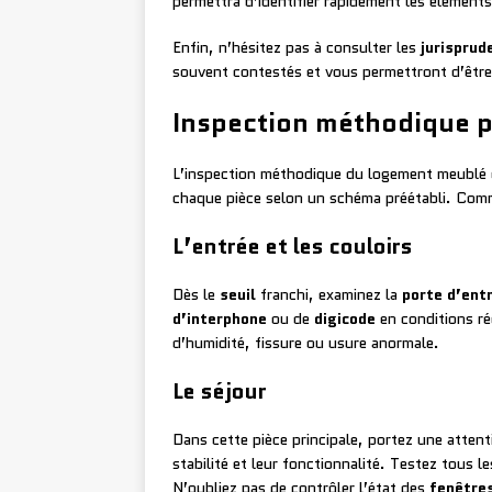
permettra d’identifier rapidement les éléments 
Enfin, n’hésitez pas à consulter les
jurisprud
souvent contestés et vous permettront d’être 
Inspection méthodique p
L’inspection méthodique du logement meublé c
chaque pièce selon un schéma préétabli. Comm
L’entrée et les couloirs
Dès le
seuil
franchi, examinez la
porte d’ent
d’interphone
ou de
digicode
en conditions ré
d’humidité, fissure ou usure anormale.
Le séjour
Dans cette pièce principale, portez une attent
stabilité et leur fonctionnalité. Testez tous l
N’oubliez pas de contrôler l’état des
fenêtre