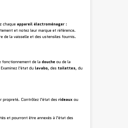
ez chaque
appareil électroménager
:
ctement et notez leur marque et référence.
ire de la vaisselle et des ustensiles fournis.
le fonctionnement de la
douche
ou de la
. Examinez l’état du
lavabo
, des
toilettes
, du
leur propreté. Contrôlez l’état des
rideaux
ou
atés et pourront être annexés à l’état des