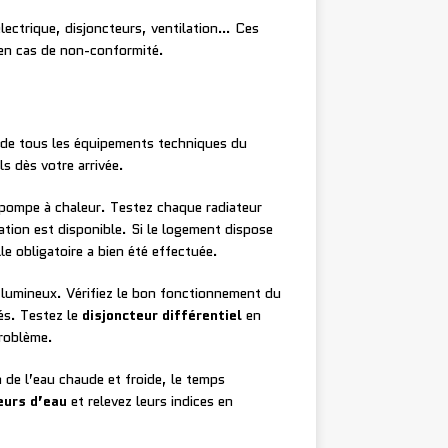
lectrique, disjoncteurs, ventilation… Ces
 en cas de non-conformité.
t de tous les équipements techniques du
s dès votre arrivée.
e pompe à chaleur. Testez chaque radiateur
ation est disponible. Si le logement dispose
e obligatoire a bien été effectuée.
 lumineux. Vérifiez le bon fonctionnement du
tés. Testez le
disjoncteur différentiel
en
problème.
n de l’eau chaude et froide, le temps
urs d’eau
et relevez leurs indices en