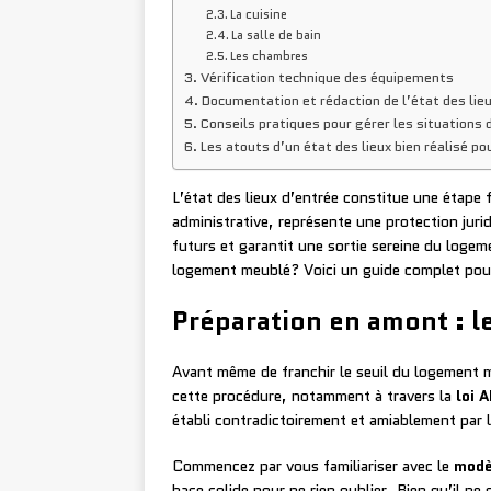
La cuisine
La salle de bain
Les chambres
Vérification technique des équipements
Documentation et rédaction de l’état des lie
Conseils pratiques pour gérer les situations 
Les atouts d’un état des lieux bien réalisé po
L’état des lieux d’entrée constitue une étap
administrative, représente une protection juri
futurs et garantit une sortie sereine du logem
logement meublé? Voici un guide complet pour
Préparation en amont : 
Avant même de franchir le seuil du logement m
cette procédure, notamment à travers la
loi 
établi contradictoirement et amiablement par l
Commencez par vous familiariser avec le
modè
base solide pour ne rien oublier. Bien qu’il ne