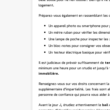
logement.
Préparez-vous également en rassemblant les ou
Un appareil photo ou smartphone pour 
Un mètre ruban pour vérifier les dimens
Une lampe de poche pour inspecter les
Un bloc-notes pour consigner vos obse
Un testeur électrique basique pour vérifi
Il est judicieux de prévoir suffisamment de
te
minimum une heure pour un studio et jusqu’à
immobilière
.
Renseignez-vous sur vos droits concernant l
supplémentaire d’impartialité. Les frais sont
personne de confiance qui pourra vous aider à 
Avant le jour J, étudiez attentivement le
bail
e