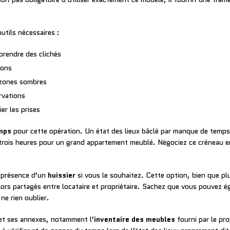
tils nécessaires :
prendre des clichés
ions
 zones sombres
rvations
er les prises
mps
pour cette opération. Un état des lieux bâclé par manque de temp
 trois heures pour un grand appartement meublé. Négociez ce créneau 
a présence d’un
huissier
si vous le souhaitez. Cette option, bien que pl
 alors partagés entre locataire et propriétaire. Sachez que vous pouvez
ne rien oublier.
t ses annexes, notamment l’
inventaire des meubles
fourni par le pro