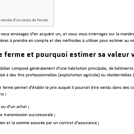
r vénale d’un corps de ferme
vous envisagez d’en acquérir un, et vous vous interrogez sur la manière
ères à prendre en compte et des méthodes à utiliser pour estimer au mie
 ferme et pourquoi estimer sa valeur 
ilier composé généralement d’une habitation principale, de bâtiments 
isé à des fins professionnelles (exploitation agricole) ou résidentielles 
e ferme permet d’établir le prix auquel il pourrait être vendu dans des
ns :
e ou d’un achat ;
ne transmission successorale ;
 bien et la somme assurée par un contrat d’assurance ;