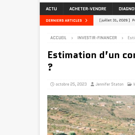
ACTU
ACHETER-VENDRE
DIAGNO
[ juillet 31, 2026 ]
P
DERNIERS ARTICLES
[ juillet 27, 2026 ]
Q
ACCUEIL
INVESTIR-FINANCER
Esti
MAISON-TRAVAUX
Estimation d’un co
[ juillet 23, 2026 ]
I
INVESTIR-FINANCER
?
[ juillet 19, 2026 ]
A
INVESTIR-FINANCER
octobre 25, 2023
Jennifer Staton
[ août 4, 2026 ]
Joi
TRAVAUX