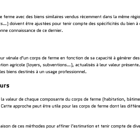
e ferme avec des biens similaires vendus récemment dans la même régio
ts…) doivent être ajustées pour tenir compte des spécificités du bien à
onne connaissance de ce dernier.
ur vénale d’un corps de ferme en fonction de sa capacité à générer des 
ation agricole (loyers, subventions…), actualisés à leur valeur présent
 les biens destinés à un usage professionnel.
urs
la valeur de chaque composante du corps de ferme (habitation, bâtiment
. Cette approche peut être utile pour les corps de ferme dont les diffé
inaison de ces méthodes pour affiner l’estimation et tenir compte de di