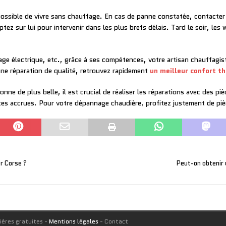
mpossible de vivre sans chauffage. En cas de panne constatée, contacter
tez sur lui pour intervenir dans les plus brefs délais. Tard le soir, les
ge électrique, etc., grâce à ses compétences, votre artisan chauffagi
ne réparation de qualité, retrouvez rapidement
un meilleur confort t
ne de plus belle, il est crucial de réaliser les réparations avec des pi
ances accrues. Pour votre dépannage chaudière, profitez justement de pi
er Corse ?
Peut-on obtenir 
ières gratuites -
Mentions légales
- Contact