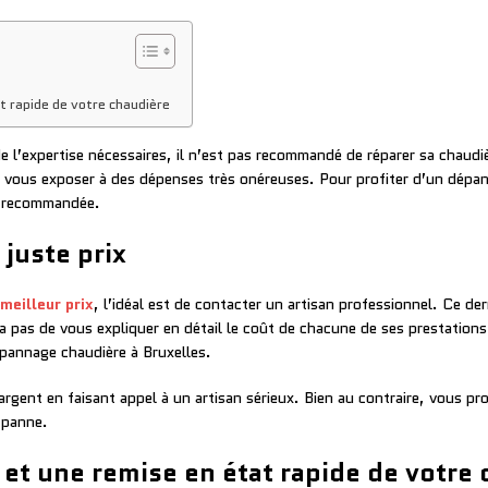
t rapide de votre chaudière
 l’expertise nécessaires, il n’est pas recommandé de réparer sa chaudi
vous exposer à des dépenses très onéreuses. Pour profiter d’un dépanna
t recommandée.
juste prix
meilleur prix
, l’idéal est de contacter un artisan professionnel. Ce de
pas de vous expliquer en détail le coût de chacune de ses prestations.
épannage chaudière à Bruxelles.
rgent en faisant appel à un artisan sérieux. Bien au contraire, vous pr
e panne.
et une remise en état rapide de votre