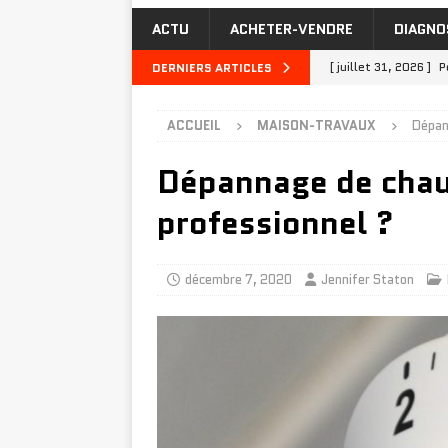
ACTU
ACHETER-VENDRE
DIAGNO
[ juillet 31, 2026 ]
P
DERNIERS ARTICLES
[ juillet 27, 2026 ]
Q
ACCUEIL
MAISON-TRAVAUX
Dépann
MAISON-TRAVAUX
Dépannage de chaud
[ juillet 23, 2026 ]
I
INVESTIR-FINANCER
professionnel ?
[ juillet 19, 2026 ]
A
INVESTIR-FINANCER
décembre 7, 2020
Jennifer Staton
[ août 4, 2026 ]
Joi
TRAVAUX