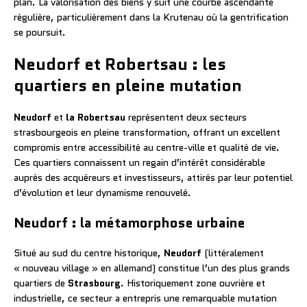
plan. La valorisation des biens y suit une courbe ascendante
régulière, particulièrement dans la Krutenau où la gentrification
se poursuit.
Neudorf et Robertsau : les
quartiers en pleine mutation
Neudorf
et
la Robertsau
représentent deux secteurs
strasbourgeois en pleine transformation, offrant un excellent
compromis entre accessibilité au centre-ville et qualité de vie.
Ces quartiers connaissent un regain d’intérêt considérable
auprès des acquéreurs et investisseurs, attirés par leur potentiel
d’évolution et leur dynamisme renouvelé.
Neudorf : la métamorphose urbaine
Situé au sud du centre historique,
Neudorf
(littéralement
« nouveau village » en allemand) constitue l’un des plus grands
quartiers de
Strasbourg
. Historiquement zone ouvrière et
industrielle, ce secteur a entrepris une remarquable mutation