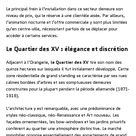
Le principal frein à l’installation dans ce secteur demeure son
niveau de prix, qui le réserve à une clientèle aisée. Par ailleurs,
l’animation nocturne et l’offre commerciale y sont plus limitées
qu’en centre-ville, nécessitant parfois de se déplacer pour
accéder à certains services.
Le Quartier des XV : élégance et discrétion
Adjacent à l’Orangerie,
le Quartier des XV
tire son nom des
quinze hectares sur lesquels il fut initialement développé. Cette
zone résidentielle de grand standing se caractérise par ses rues
calmes bordées d’arbres et ses somptueuses demeures
construites pour la plupart pendant la période allemande (1871-
1918).
L’architecture y est remarquable, avec une prédominance de
styles néo-classique, néo-Renaissance et Art nouveau. Les
façades ornementées, les bow-windows et les jardins privatifs
confèrent au quartier une atmosphère distinctive. Le marché
immobilier propose essentiellement des appartements de grand