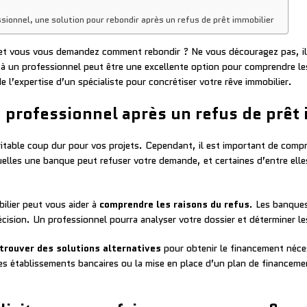
ionnel, une solution pour rebondir après un refus de prêt immobilier
 et vous vous demandez comment rebondir ? Ne vous découragez pas, i
el à un professionnel peut être une excellente option pour comprendre le
 l’expertise d’un spécialiste pour concrétiser votre rêve immobilier.
n professionnel après un refus de prêt 
itable coup dur pour vos projets. Cependant, il est important de compr
quelles une banque peut refuser votre demande, et certaines d’entre ell
ilier peut vous aider à
comprendre les raisons du refus
. Les banques
cision. Un professionnel pourra analyser votre dossier et déterminer les
trouver des solutions alternatives
pour obtenir le financement néces
es établissements bancaires ou la mise en place d’un plan de financem