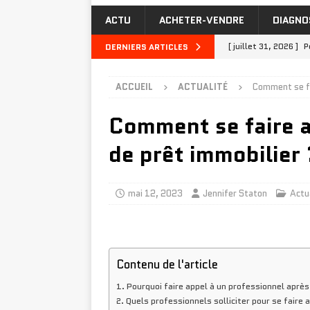
ACTU
ACHETER-VENDRE
DIAGNO
[ juillet 31, 2026 ]
P
DERNIERS ARTICLES
[ juillet 27, 2026 ]
Q
ACCUEIL
ACTUALITÉ
Comment se fa
MAISON-TRAVAUX
Comment se faire a
[ juillet 23, 2026 ]
I
INVESTIR-FINANCER
de prêt immobilier 
[ juillet 19, 2026 ]
A
INVESTIR-FINANCER
mai 12, 2023
Jennifer Staton
Actu
[ août 4, 2026 ]
Joi
TRAVAUX
Contenu de l'article
Pourquoi faire appel à un professionnel après
Quels professionnels solliciter pour se faire