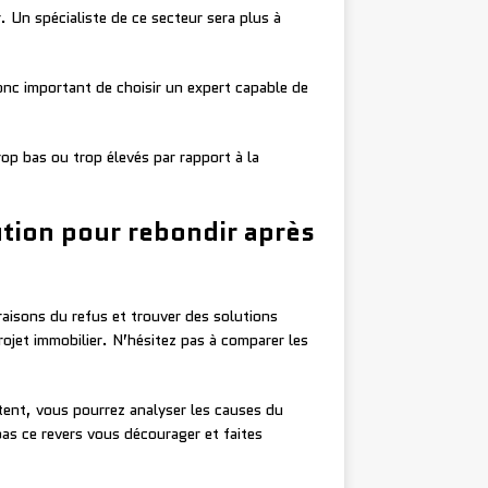
 Un spécialiste de ce secteur sera plus à
onc important de choisir un expert capable de
rop bas ou trop élevés par rapport à la
tion pour rebondir après
raisons du refus et trouver des solutions
rojet immobilier. N’hésitez pas à comparer les
tent, vous pourrez analyser les causes du
 pas ce revers vous décourager et faites