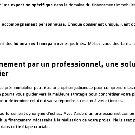
 d’une
expertise spécifique
dans le domaine du financement immobilier.
n
accompagnement personnalisé
. Chaque dossier est unique, il est d
sant des
honoraires transparents
et justifiés. Méfiez-vous des tarifs t
nement par un professionnel, une solu
ier
de prêt immobilier peut être une option judicieuse pour comprendre les 
e pourra vous guider vers la meilleure stratégie pour concrétiser votre p
s pour déterminer celui qui saura répondre au mieux à vos attentes.
 pas forcément synonyme d’échec. Avec l’aide d’un professionnel compé
r le financement nécessaire à la réalisation de votre projet. Ne laissez
dans cette étape cruciale.