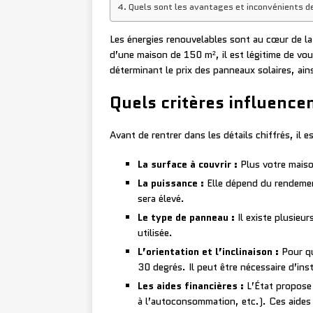
Quels sont les avantages et inconvénients d
Les énergies renouvelables sont au cœur de la t
d’une maison de 150 m², il est légitime de vous
déterminant le prix des panneaux solaires, ain
Quels critères influencen
Avant de rentrer dans les détails chiffrés, il 
La surface à couvrir :
Plus votre maison
La puissance :
Elle dépend du rendement
sera élevé.
Le type de panneau :
Il existe plusieu
utilisée.
L’orientation et l’inclinaison :
Pour qu
30 degrés. Il peut être nécessaire d’ins
Les aides financières :
L’État propose p
à l’autoconsommation, etc.). Ces aides 