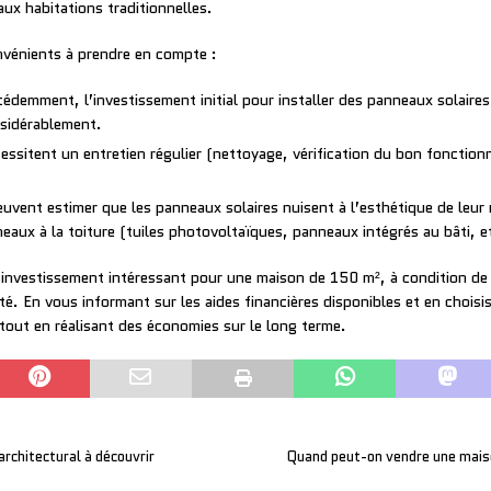
ux habitations traditionnelles.
nvénients à prendre en compte :
mment, l’investissement initial pour installer des panneaux solaires 
nsidérablement.
ssitent un entretien régulier (nettoyage, vérification du bon fonction
euvent estimer que les panneaux solaires nuisent à l’esthétique de leur
aux à la toiture (tuiles photovoltaïques, panneaux intégrés au bâti, et
 investissement intéressant pour une maison de 150 m², à condition de 
ité. En vous informant sur les aides financières disponibles et en chois
tout en réalisant des économies sur le long terme.
architectural à découvrir
Quand peut-on vendre une maiso