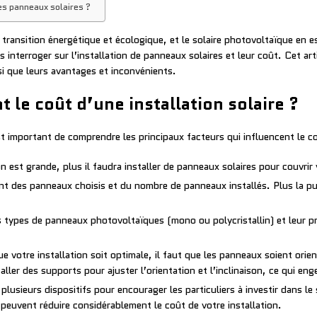
es panneaux solaires ?
ransition énergétique et écologique, et le solaire photovoltaïque en est
 interroger sur l’installation de panneaux solaires et leur coût. Cet art
si que leurs avantages et inconvénients.
t le coût d’une installation solaire ?
est important de comprendre les principaux facteurs qui influencent le co
 est grande, plus il faudra installer de panneaux solaires pour couvrir 
 des panneaux choisis et du nombre de panneaux installés. Plus la pui
rs types de panneaux photovoltaïques (mono ou polycristallin) et leur pr
e votre installation soit optimale, il faut que les panneaux soient orien
taller des supports pour ajuster l’orientation et l’inclinaison, ce qui e
lusieurs dispositifs pour encourager les particuliers à investir dans le
peuvent réduire considérablement le coût de votre installation.