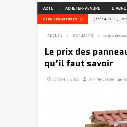
ACTU
ACHETER-VENDRE
DIAGNO
[ août 4, 2026 ]
Joi
DERNIERS ARTICLES
TRAVAUX
ACCUEIL
ACTUALITÉ
Le prix des pa
[ juillet 31, 2026 ]
P
Le prix des pannea
[ juillet 27, 2026 ]
Q
MAISON-TRAVAUX
qu’il faut savoir
[ juillet 23, 2026 ]
I
INVESTIR-FINANCER
octobre 3, 2023
Jennifer Staton
Ac
[ août 8, 2026 ]
Inve
INVESTIR-FINANCER