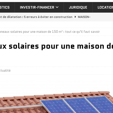
STICS
INVESTIR-FINANCER
JURIDIQUE
LOCATIO
nt de dilatation : 5 erreurs à éviter en construction
MAISON-
nneaux solaires pour une maison de 150 m² : tout ce qu’il faut savoir
eut-on installer cheminée en appartement
MAISON-TRAVAUX
ux solaires pour une maison d
uelle aide isolation extérieur pour vos travaux de rénovation
nvestir dans un appartement a vendre dubai : rentabilité réelle
tualité
stir à Dubai avec une agence immobilier locale ou française