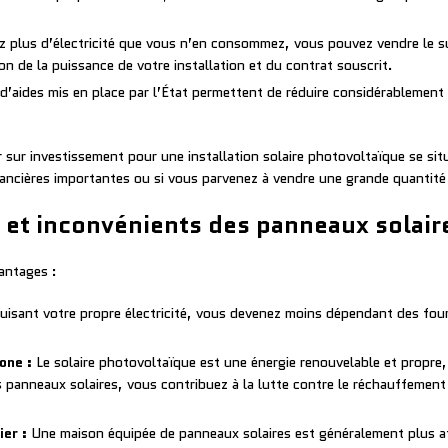
z plus d’électricité que vous n’en consommez, vous pouvez vendre le s
ion de la puissance de votre installation et du contrat souscrit.
d’aides mis en place par l’État permettent de réduire considérablement le 
sur investissement pour une installation solaire photovoltaïque se si
inancières importantes ou si vous parvenez à vendre une grande quantité 
 et inconvénients des panneaux solair
antages :
isant votre propre électricité, vous devenez moins dépendant des fourn
one :
Le solaire photovoltaïque est une énergie renouvelable et propre, 
 panneaux solaires, vous contribuez à la lutte contre le réchauffement 
ier :
Une maison équipée de panneaux solaires est généralement plus attr