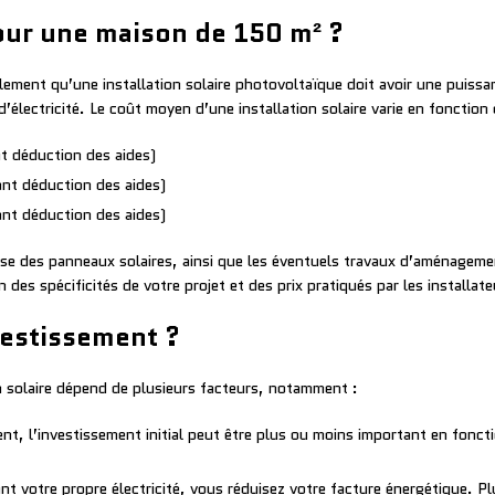
our une maison de 150 m² ?
ement qu’une installation solaire photovoltaïque doit avoir une puiss
’électricité. Le coût moyen d’une installation solaire varie en fonction
t déduction des aides)
nt déduction des aides)
nt déduction des aides)
pose des panneaux solaires, ainsi que les éventuels travaux d’aménageme
des spécificités de votre projet et des prix pratiqués par les installate
nvestissement ?
on solaire dépend de plusieurs facteurs, notamment :
l’investissement initial peut être plus ou moins important en fonctio
nt votre propre électricité, vous réduisez votre facture énergétique. 