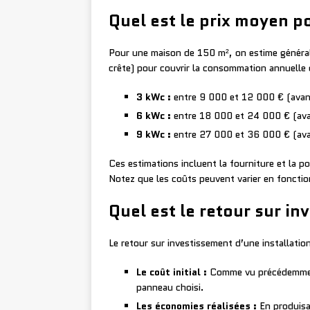
Quel est le prix moyen p
Pour une maison de 150 m², on estime général
crête) pour couvrir la consommation annuelle d
3 kWc :
entre 9 000 et 12 000 € (avan
6 kWc :
entre 18 000 et 24 000 € (ava
9 kWc :
entre 27 000 et 36 000 € (ava
Ces estimations incluent la fourniture et la 
Notez que les coûts peuvent varier en fonction 
Quel est le retour sur i
Le retour sur investissement d’une installati
Le coût initial :
Comme vu précédemment, 
panneau choisi.
Les économies réalisées :
En produisa